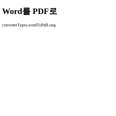
Word를 PDF로
converterTypes.wordToPdfLong