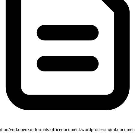
cation/vnd.openxmlformats-officedocument.wordprocessingml.documen