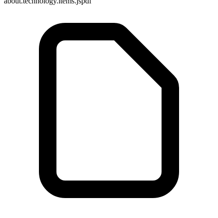
about.technology.items.jspdf