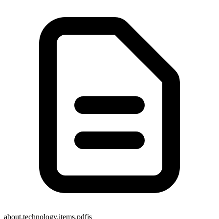
about.technology.items.pdfjs