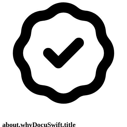
about.whyDocuSwift.title